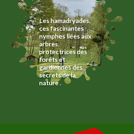
Les hamadryades,
ces fascinantes
nymphes liées aux
arbres,
protectrices des
forêts et
gardiennes des
secrets de la
nature .